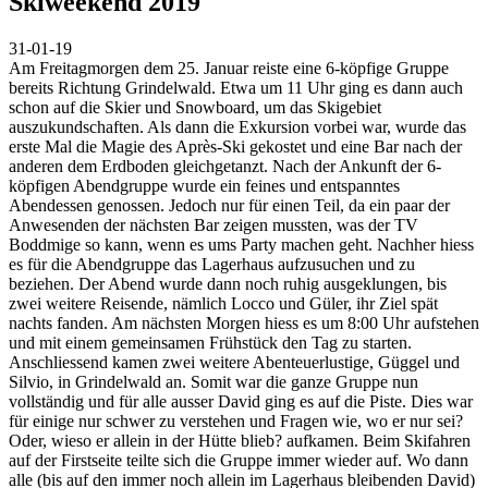
Skiweekend 2019
31-01-19
Am Freitagmorgen dem 25. Januar reiste eine 6-köpfige Gruppe
bereits Richtung Grindelwald. Etwa um 11 Uhr ging es dann auch
schon auf die Skier und Snowboard, um das Skigebiet
auszukundschaften. Als dann die Exkursion vorbei war, wurde das
erste Mal die Magie des Après-Ski gekostet und eine Bar nach der
anderen dem Erdboden gleichgetanzt. Nach der Ankunft der 6-
köpfigen Abendgruppe wurde ein feines und entspanntes
Abendessen genossen. Jedoch nur für einen Teil, da ein paar der
Anwesenden der nächsten Bar zeigen mussten, was der TV
Boddmige so kann, wenn es ums Party machen geht. Nachher hiess
es für die Abendgruppe das Lagerhaus aufzusuchen und zu
beziehen. Der Abend wurde dann noch ruhig ausgeklungen, bis
zwei weitere Reisende, nämlich Locco und Güler, ihr Ziel spät
nachts fanden. Am nächsten Morgen hiess es um 8:00 Uhr aufstehen
und mit einem gemeinsamen Frühstück den Tag zu starten.
Anschliessend kamen zwei weitere Abenteuerlustige, Güggel und
Silvio, in Grindelwald an. Somit war die ganze Gruppe nun
vollständig und für alle ausser David ging es auf die Piste. Dies war
für einige nur schwer zu verstehen und Fragen wie, wo er nur sei?
Oder, wieso er allein in der Hütte blieb? aufkamen. Beim Skifahren
auf der Firstseite teilte sich die Gruppe immer wieder auf. Wo dann
alle (bis auf den immer noch allein im Lagerhaus bleibenden David)