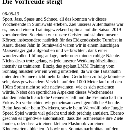
Die Vorfreude steigt
06-05-19
Sport, Jass, Spass und Schnee, all das konnten wir dieses
Wochenende in Sumiswald erleben. Ziel unseres Aufenthaltes war
es, uns mit einem Trainingsweekend optimal auf die Saison 2019
vorzubereiten. So einten wir unsere Geister und stählten unsere
Körper, insbesondere natürlich für das Eidgenössische Turnfest in
Aarau dieses Jahr. In Sumiswald waren wir in einem lauschigen
Massenlager gut aufgehoben und verbrachten, dank einer
wundervollen Lüftungsanlage, mehr oder minder ruhige Nächte.
Nichts desto trotz gelang es jede unserer Wettkampfdisziplinen
intensiv zu trainieren. Einzig das geplant LMM Training vom
Sonntag mussten wir ein wenig umstellen, da wir die Tartanbahn
unter dem Schnee nicht mehr fanden. Gerüchten zu folge könnte es
sein, dass gewisse dem Verzicht auf den 1000 Meter lauf und den
100m Sprint nicht so sehr nachweinten, wie es sich geziemen
würde. Nebst den sportlichen Aspekten dieses Wochenendes
standen natürlich auch die Gemeinschaft und die Freundschaft im
Fokus. So verbrachten wir gemeinsam zwei gemütliche Abende.
Beim Jass oder beim Zwickern, sowie beim Werwölfi oder Jungle
Speed Spiel wurde viel gelacht und sich prächtig amüsiert. Ebenso
geschah es irgendwie automatisch, dass die Schneebälle ihre Ziele
fanden, oder dass wir einen kleinen Flashmob vor einen
Kindergarten abhielten. Als wir uns Sonntagnachmittag auf den