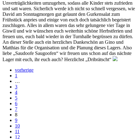
Unverträglichkeiten umzugehen, sodass alle Kinder stets zufrieden
und satt waren. Sicherlich werde ich nicht so schnell vergessen, wie
David am Sonntagmorgen gut gelaunt den Gurkensalat zum
Frühstück anpries und einige von euch doch tatsächlich begeistert
zuschlugen. Alles in allem waren das sehr gelungene vier Tage in
Giswil und wir wünschen euch weiterhin schöne Herbstferien und
freuen uns, euch bald wieder in der Turnhalle begrüssen zu dürfen.
An dieser Stelle auch ein herzliches Dankeschön an Gino und
Matthias für die Organisation und die Planung dieses Lagers. Also
liebe „Saudoofe Saugoofen“ wir freuen uns schon auf das nächste
Lager mit euch, ihr euch auch? Herzlichst „Dribrätscht“
vorherige
1
…
3
4
5
6
7
8
9
10
11
12