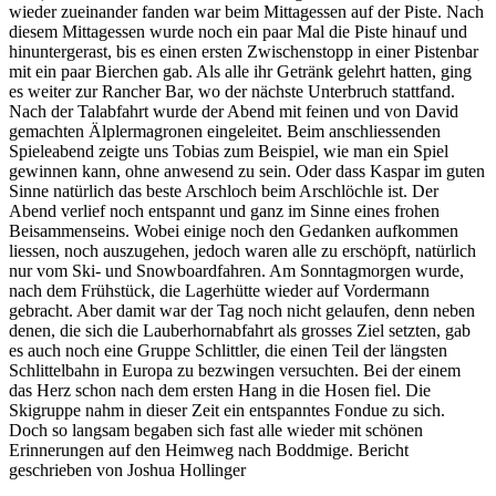
wieder zueinander fanden war beim Mittagessen auf der Piste. Nach
diesem Mittagessen wurde noch ein paar Mal die Piste hinauf und
hinuntergerast, bis es einen ersten Zwischenstopp in einer Pistenbar
mit ein paar Bierchen gab. Als alle ihr Getränk gelehrt hatten, ging
es weiter zur Rancher Bar, wo der nächste Unterbruch stattfand.
Nach der Talabfahrt wurde der Abend mit feinen und von David
gemachten Älplermagronen eingeleitet. Beim anschliessenden
Spieleabend zeigte uns Tobias zum Beispiel, wie man ein Spiel
gewinnen kann, ohne anwesend zu sein. Oder dass Kaspar im guten
Sinne natürlich das beste Arschloch beim Arschlöchle ist. Der
Abend verlief noch entspannt und ganz im Sinne eines frohen
Beisammenseins. Wobei einige noch den Gedanken aufkommen
liessen, noch auszugehen, jedoch waren alle zu erschöpft, natürlich
nur vom Ski- und Snowboardfahren. Am Sonntagmorgen wurde,
nach dem Frühstück, die Lagerhütte wieder auf Vordermann
gebracht. Aber damit war der Tag noch nicht gelaufen, denn neben
denen, die sich die Lauberhornabfahrt als grosses Ziel setzten, gab
es auch noch eine Gruppe Schlittler, die einen Teil der längsten
Schlittelbahn in Europa zu bezwingen versuchten. Bei der einem
das Herz schon nach dem ersten Hang in die Hosen fiel. Die
Skigruppe nahm in dieser Zeit ein entspanntes Fondue zu sich.
Doch so langsam begaben sich fast alle wieder mit schönen
Erinnerungen auf den Heimweg nach Boddmige. Bericht
geschrieben von Joshua Hollinger