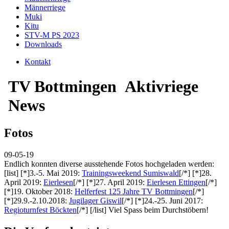
Männerriege
Muki
Kitu
STV-M PS 2023
Downloads
Kontakt
TV Bottmingen
Aktivriege
News
Fotos
09-05-19
Endlich konnten diverse ausstehende Fotos hochgeladen werden:
[list] [*]3.-5. Mai 2019:
Trainingsweekend Sumiswald
[/*] [*]28.
April 2019:
Eierlesen
[/*] [*]27. April 2019:
Eierlesen Ettingen
[/*]
[*]19. Oktober 2018:
Helferfest 125 Jahre TV Bottmingen
[/*]
[*]29.9.-2.10.2018:
Jugilager Giswil
[/*] [*]24.-25. Juni 2017:
Regioturnfest Böckten
[/*] [/list] Viel Spass beim Durchstöbern!