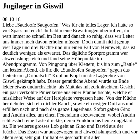
Jugilager in Giswil
08-10-18
Liebe „Saudoofe Saugoofen“ Was für ein tolles Lager, ich hatte so
viel Spass mit euch! Ihr habt meine Erwartungen übertroffen, ihr
wart immer so schnell im Bett und danach so ruhig, dass wir Leiter
uns immer noch davon erholen müssen. Doch damit nicht genug,
vier Tage und drei Nächte und nur einen Fall von Heimweh, das ist
deutlich weniger, als erwartet. Das tägliche Sportprogramm war
abwechslungsreich und fand seine Höhepunkte im
Abendprogramm. Von Pingpong über Klettern, bis hin zum „Battle“
am letzten Abend, als ihr, die „Saudoofen Saugoofen“ gegen das
Leiterteam „Dribrätscht“ Kopf an Kopf um die Lagerehre von
Giswil gekämpft habt. Dieser gemütliche Abend wurde zu Ende
leider etwas undurchsichtig, als Matthias mit zerknirschtem Gesicht
ein paar verkohlte Pinienkerne aus einer Pfanne fischte, welche er
misslicher Weise auf der Herdplatte vergessen hatte. Von der Küche
her dehnten sich ein dichter Rauch, sowie ein rosiger Duft aus und
erfüllten nach und nach das ganze Lagerhaus. Sofort gaben Gino
und Andrin alles, um einen Feueralarm abzuwenden, wobei Andrin
schliesslich eine Taste drückte, deren Funktion bis heute ungeklärt
ist. Ein weiteres grosses Lob geht an Gino und David aus der
Küche. Das Essen war ausgewogen und abwechslungsreich und vor
allem sehr, sehr gut. Ihr habt es geschafft mit allen