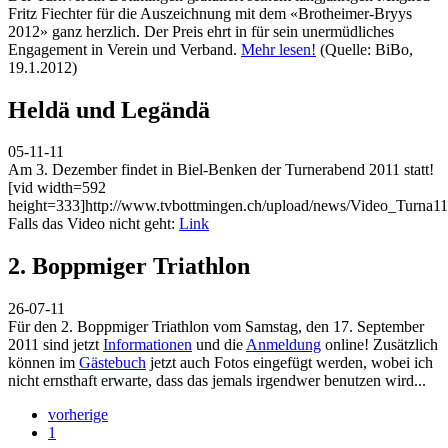
Fritz Fiechter für die Auszeichnung mit dem «Brotheimer-Bryys
2012» ganz herzlich. Der Preis ehrt in für sein unermüdliches
Engagement in Verein und Verband.
Mehr lesen!
(Quelle: BiBo,
19.1.2012)
Heldä und Legändä
05-11-11
Am 3. Dezember findet in Biel-Benken der Turnerabend 2011 statt!
[vid width=592
height=333]http://www.tvbottmingen.ch/upload/news/Video_Turna11
Falls das Video nicht geht:
Link
2. Boppmiger Triathlon
26-07-11
Für den 2. Boppmiger Triathlon vom Samstag, den 17. September
2011 sind jetzt
Informationen
und die
Anmeldung
online! Zusätzlich
können im
Gästebuch
jetzt auch Fotos eingefügt werden, wobei ich
nicht ernsthaft erwarte, dass das jemals irgendwer benutzen wird...
vorherige
1