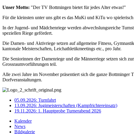
Unser Motto:
"Der TV Bottmingen bietet für jedes Alter etwas!"
Für die kleinsten unter uns gibt es das MuKi und KiTu wo spieleri
In der Jugend- und Mädchenriege werden abwechslungsreiche Turnstu
speziellen Riege gefördert.
Die Damen- und Aktivriege setzen auf allgemeine Fitness, Gymnastik
kantonale Meisterschaften, Leichathletikmeetings etc., pro Jahr.
Die Seniorinnen der Damenriege und die Männerriege setzen sich zu
Grossraumvorführungen teil.
Alle zwei Jahre im November präsentiert sich die ganze Bottminger Tu
Dorfveranstaltungen.
05.09.2026: Turnfahrt
13.09.2026: Jugimeisterschaften (Kampfrichtereinsatz)
19.11.2026: 1. Hauptprobe Turnerabend 2026
Kalender
News
Bildgalerie