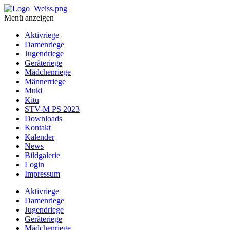
Menü anzeigen
Aktivriege
Damenriege
Jugendriege
Geräteriege
Mädchenriege
Männerriege
Muki
Kitu
STV-M PS 2023
Downloads
Kontakt
Kalender
News
Bildgalerie
Login
Impressum
Aktivriege
Damenriege
Jugendriege
Geräteriege
Mädchenriege