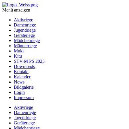
Menü anzeigen
Aktivriege
Damenriege
Jugendriege
Geräteriege
Mädchenriege
Männerriege
Muki
Kitu
STV-M PS 2023
Downloads
Kontakt
Kalender
News
Bildgalerie
Login
Impressum
Aktivriege
Damenriege
Jugendriege
Geräteriege
Mädchenriege