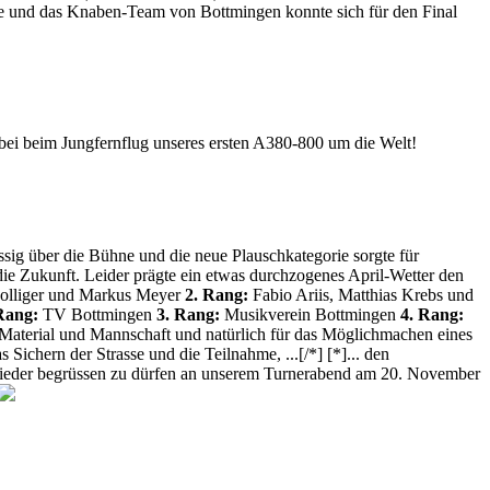
te und das Knaben-Team von Bottmingen konnte sich für den Final
bei beim Jungfernflug unseres ersten A380-800 um die Welt!
sig über die Bühne und die neue Plauschkategorie sorgte für
die Zukunft. Leider prägte ein etwas durchzogenes April-Wetter den
olliger und Markus Meyer
2. Rang:
Fabio Ariis, Matthias Krebs und
Rang:
TV Bottmingen
3. Rang:
Musikverein Bottmingen
4. Rang:
n Material und Mannschaft und natürlich für das Möglichmachen eines
 Sichern der Strasse und die Teilnahme, ...[/*] [*]... den
lle wieder begrüssen zu dürfen an unserem Turnerabend am 20. November