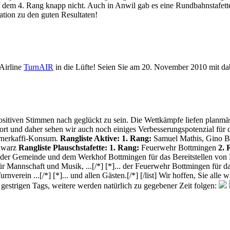
f dem 4. Rang knapp nicht. Auch in Anwil gab es eine Rundbahnstafet
ation zu den guten Resultaten!
Airline
TurnAIR
in die Lüfte! Seien Sie am 20. November 2010 mit da
ositiven Stimmen nach geglückt zu sein. Die Wettkämpfe liefen planmäs
ort und daher sehen wir auch noch einiges Verbesserungspotenzial für 
urnerkaffi-Konsum.
Rangliste Aktive:
1. Rang:
Samuel Mathis, Gino B
hwarz
Rangliste Plauschstafette:
1. Rang:
Feuerwehr Bottmingen
2. 
... der Gemeinde und dem Werkhof Bottmingen für das Bereitstellen vo
ür Mannschaft und Musik, ...[/*] [*]... der Feuerwehr Bottmingen für das
rnverein ...[/*] [*]... und allen Gästen.[/*] [/list] Wir hoffen, Sie a
gestrigen Tags, weitere werden natürlich zu gegebener Zeit folgen: