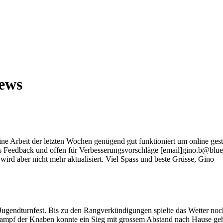
ews
e Arbeit der letzten Wochen genügend gut funktioniert um online gest
ches Feedback und offen für Verbesserungsvorschläge [email]gino.b@bluewi
e wird aber nicht mehr aktualisiert. Viel Spass und beste Grüsse, Gino
Jugendturnfest. Bis zu den Rangverkündigungen spielte das Wetter noc
wettkampf der Knaben konnte ein Sieg mit grossem Abstand nach Hause 