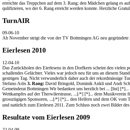
erreichte das Treppchen auf dem 3. Rang; den Mädchen gelang es au
qulifizieren, wo der 6. Rang erreicht werden konnte. Herzliche Gratul
TurnAIR
09-06-10
Ab November steigt die von der TV Bottmingen AG neu gegründete 
Eierlesen 2010
12-04-10
Das Zurückholen des Eierlesens in den Dorfkern scheint den vielen p
schallendes Gelächter. Vieles war jedoch neu für uns an diesem Stand
gestrigen Tag. Nicht verwunderlich daher auch der rekordmässige T
Stefano Ariis
3. Rang:
David Bringold, Dominik Ankli und Andi Sc
Gemeinderat Bottmingen Wir bedanken uns herzlich bei ... [list] [*]
Wettkampfes auf der Therwilerstrasse, ...[/*] [*]... dem Musikverein f
grosszügigen Sponsoren, ...[/*] [*]... den Helfern und dem OK vom Tu
und natürlich zum Eierlesen 2011. Zum Schluss noch zwei Bilder des 
Resultate vom Eierlesen 2009
22-04-09