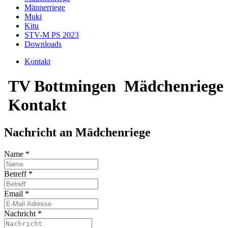
Männerriege
Muki
Kitu
STV-M PS 2023
Downloads
Kontakt
TV Bottmingen
Mädchenriege
Kontakt
Nachricht an Mädchenriege
Name
*
Betreff
*
Email
*
Nachricht
*