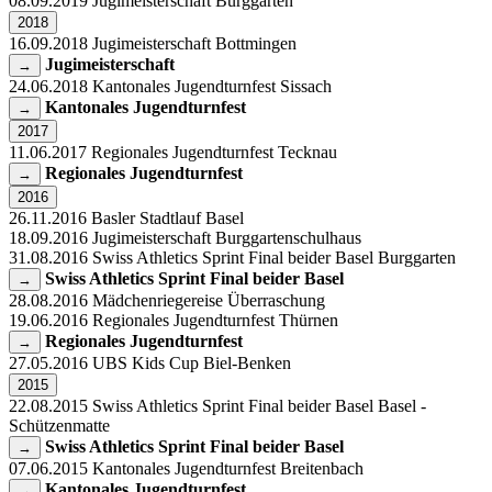
08.09.2019
Jugimeisterschaft
Burggarten
2018
16.09.2018
Jugimeisterschaft
Bottmingen
Jugimeisterschaft
→
24.06.2018
Kantonales Jugendturnfest
Sissach
Kantonales Jugendturnfest
→
2017
11.06.2017
Regionales Jugendturnfest
Tecknau
Regionales Jugendturnfest
→
2016
26.11.2016
Basler Stadtlauf
Basel
18.09.2016
Jugimeisterschaft
Burggartenschulhaus
31.08.2016
Swiss Athletics Sprint Final beider Basel
Burggarten
Swiss Athletics Sprint Final beider Basel
→
28.08.2016
Mädchenriegereise
Überraschung
19.06.2016
Regionales Jugendturnfest
Thürnen
Regionales Jugendturnfest
→
27.05.2016
UBS Kids Cup
Biel-Benken
2015
22.08.2015
Swiss Athletics Sprint Final beider Basel
Basel -
Schützenmatte
Swiss Athletics Sprint Final beider Basel
→
07.06.2015
Kantonales Jugendturnfest
Breitenbach
Kantonales Jugendturnfest
→