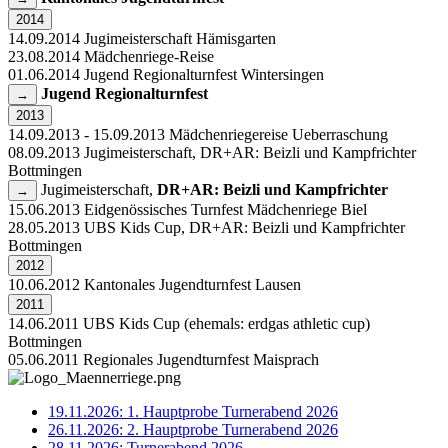
2014
14.09.2014
Jugimeisterschaft
Hämisgarten
23.08.2014
Mädchenriege-Reise
01.06.2014
Jugend Regionalturnfest
Wintersingen
Jugend Regionalturnfest
→
2013
14.09.2013 - 15.09.2013
Mädchenriegereise
Ueberraschung
08.09.2013
Jugimeisterschaft, DR+AR: Beizli und Kampfrichter
Bottmingen
Jugimeisterschaft,
DR+AR: Beizli und Kampfrichter
→
15.06.2013
Eidgenössisches Turnfest Mädchenriege
Biel
28.05.2013
UBS Kids Cup, DR+AR: Beizli und Kampfrichter
Bottmingen
2012
10.06.2012
Kantonales Jugendturnfest
Lausen
2011
14.06.2011
UBS Kids Cup (ehemals: erdgas athletic cup)
Bottmingen
05.06.2011
Regionales Jugendturnfest
Maisprach
19.11.2026: 1. Hauptprobe Turnerabend 2026
26.11.2026: 2. Hauptprobe Turnerabend 2026
28.11.2026: Turnerabend 2026