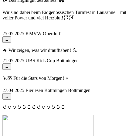
🎉 Das Highlight des Jahres! 🏟️
Wir sind dabei beim Eidgenössischen Turnfest in Lausanne – mit
voller Power und viel Herzblut! 🇨🇭
25.05.2025
KMVW
Oberdorf
→
🔥 Wir zeigen, was wir draufhaben! 💪
21.05.2025
UBS Kids Cup
Bottmingen
→
🏃🏼 Für die Stars von Morgen! ⭐️
27.04.2025
Eierlesen Bottmingen
Bottmingen
→
🥚🥚🥚🥚🥚🥚🥚🥚🥚🥚🥚🥚🥚